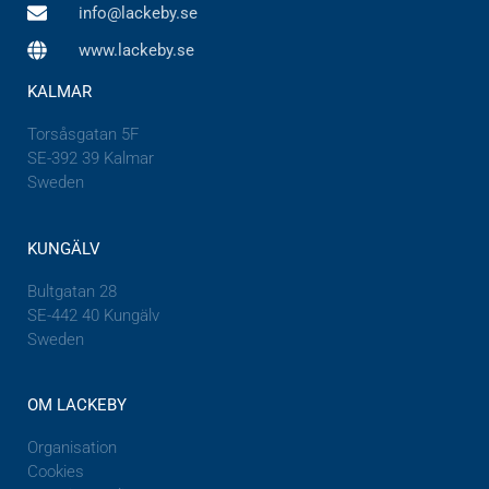
info@lackeby.se
www.lackeby.se
KALMAR
Torsåsgatan 5F
SE-392 39 Kalmar
Sweden
KUNGÄLV
Bultgatan 28
SE-442 40 Kungälv
Sweden
OM LACKEBY
Organisation
Cookies