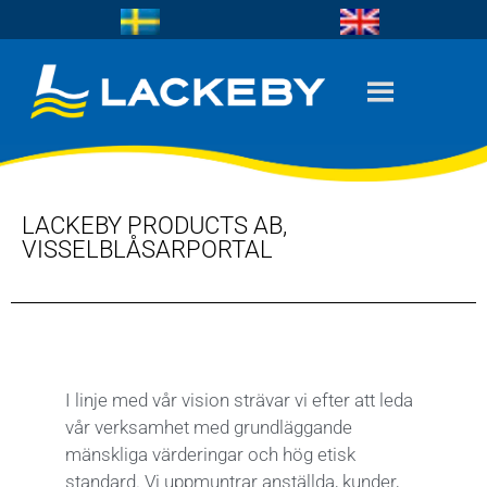
LACKEBY PRODUCTS AB,
VISSELBLÅSARPORTAL
I linje med vår vision strävar vi efter att leda
vår verksamhet med grundläggande
mänskliga värderingar och hög etisk
standard. Vi uppmuntrar anställda, kunder,