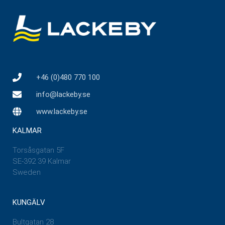
+46 (0)480 770 100
info@lackeby.se
www.lackeby.se
KALMAR
Torsåsgatan 5F
SE-392 39 Kalmar
Sweden
KUNGÄLV
Bultgatan 28