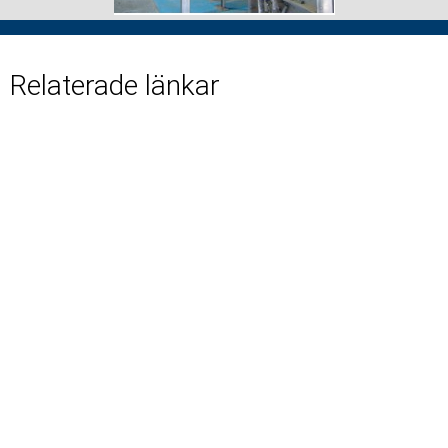
Relaterade länkar
Lackeby Värmeväxlare slam/vatten HSW