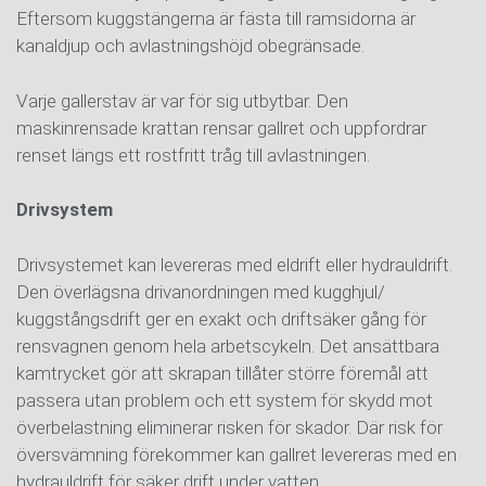
Eftersom kuggstängerna är fästa till ramsidorna är
kanaldjup och avlastningshöjd obegränsade.
Varje gallerstav är var för sig utbytbar. Den
maskinrensade krattan rensar gallret och uppfordrar
renset längs ett rostfritt tråg till avlastningen.
Drivsystem
Drivsystemet kan levereras med eldrift eller hydrauldrift.
Den överlägsna drivanordningen med kugghjul/
kuggstångsdrift ger en exakt och driftsäker gång för
rensvagnen genom hela arbetscykeln. Det ansättbara
kamtrycket gör att skrapan tillåter större föremål att
passera utan problem och ett system för skydd mot
överbelastning eliminerar risken för skador. Där risk för
översvämning förekommer kan gallret levereras med en
hydrauldrift för säker drift under vatten.