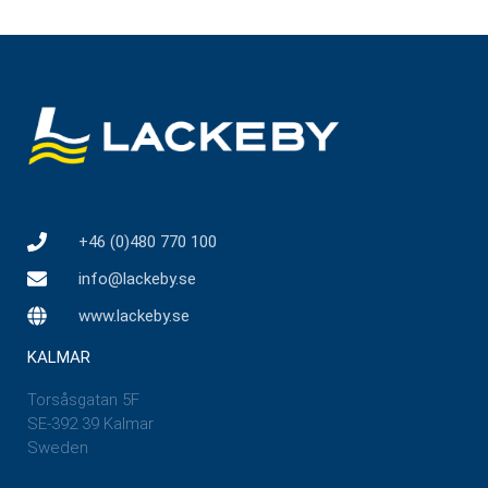
+46 (0)480 770 100
info@lackeby.se
www.lackeby.se
KALMAR
Torsåsgatan 5F
SE-392 39 Kalmar
Sweden