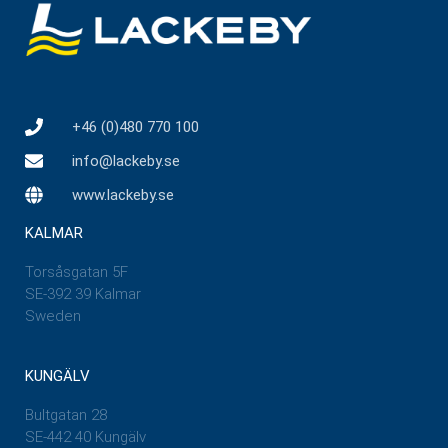
+46 (0)480 770 100
info@lackeby.se
www.lackeby.se
KALMAR
Torsåsgatan 5F
SE-392 39 Kalmar
Sweden
KUNGÄLV
Bultgatan 28
SE-442 40 Kungälv