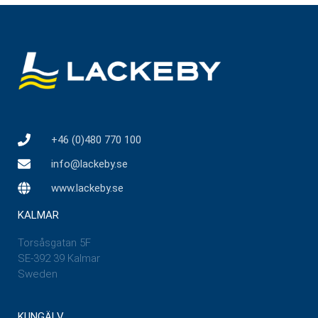
+46 (0)480 770 100
info@lackeby.se
www.lackeby.se
KALMAR
Torsåsgatan 5F
SE-392 39 Kalmar
Sweden
KUNGÄLV