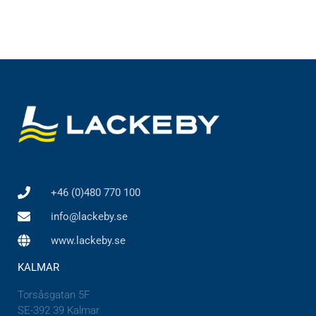
Lackeby Skruvtransportör SC
+46 (0)480 770 100
info@lackeby.se
www.lackeby.se
KALMAR
Torsåsgatan 5F
SE-392 39 Kalmar