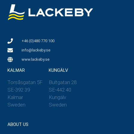
+46 (0)480 770 100
info@lackeby.se
www.lackeby.se
KALMAR
KUNGÄLV
Torsåsgatan 5F
Bultgatan 28
SE-392 39
SE-442 40
Kalmar
Kungälv
Sweden
Sweden
ABOUT US